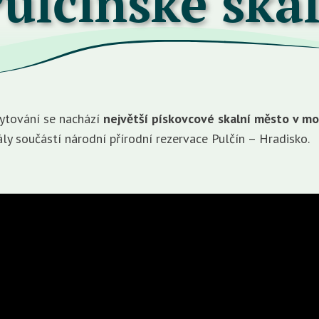
ulčínské ská
bytování se nachází
největší pískovcové skalní město v m
ály součástí národní přírodní rezervace Pulčín – Hradisko.