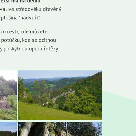
větší má na délku
ával ve středověku dřevěný
plošina "nádvoří".
 rozcestí, kde můžete
potůčku, kde se ocitnou
 poskytnou oporu řetězy.