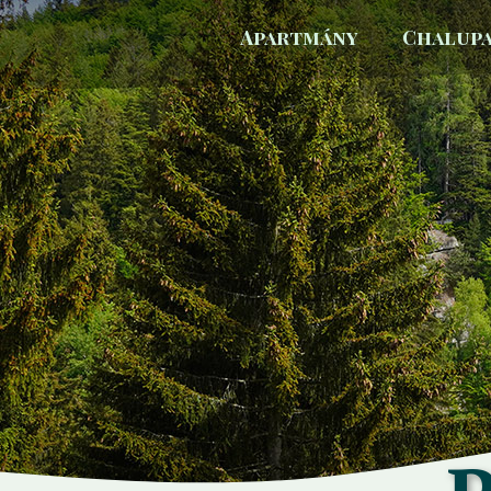
Apartmány
Chalup