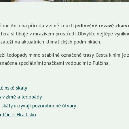
ňonu Ancona příroda v zimě kouzlí
jedinečné rezavě zbar
terá si libuje v mrazivém prostředí. Obvykle nejlépe vyni
 záleží na aktuálních klimatických podmínkách.
leží ledopády mimo stabilně označené trasy. Cesta k nim je
yznačena speciálními značkami vedoucími z Pulčína.
čínské skaly
y v zimě a ledopády
 skály ukrývají pozoruhodné útvary
ulčín – Hradisko