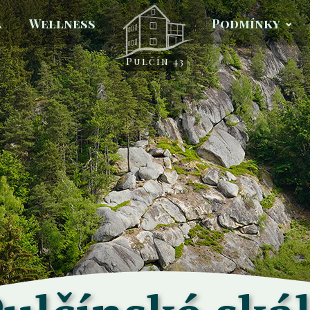
a
Wellness
Podmínky
Pulčín 43