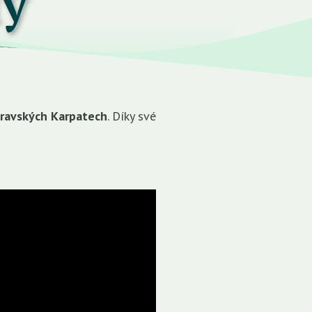
ly
oravských Karpatech
. Díky své