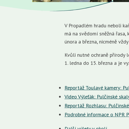
V Propadlém hradu neboli ka
má na svědomí sněžná řasa, k
února a března, nicméně vždy
Kvůli nutné ochraně přírody 
1. ledna do 15. března a je v
Reportáž Toulavé kamery: Pul
Video Výleťák: Pulčínské skal
Reportáž Rozhlasu: Pulčínské
Podrobné informace o NPR P
Další výlety v okolí