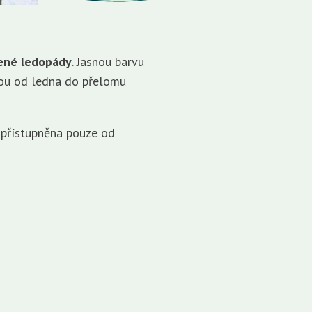
vené ledopády
. Jasnou barvu
knou od ledna do přelomu
 zpřístupněna pouze od