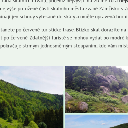
á řada skalních útvarů, přičemž nejvyšší má 20 metrů a
nej
 nejvýše položené části skalního města zvané Zámčisko st
mínají jen schody vytesané do skály a uměle upravená horní 
anete po červené turistické trase. Blízko skal dorazíte na
 po červené. Zdatnější turisté se mohou vydat po modré k 
k pokračuje strmým jednosměrným stoupáním, kde vám místy