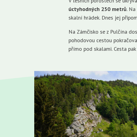
V lesních porostech se ukrýv
úctyhodných 250 metrů
. Na
skalní hrádek. Dnes jej připo
Na Zámčisko se z Pulčína dost
pohodovou cestou pokračovat
přímo pod skalami. Cesta pa